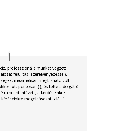
cíz, professzionális munkát végzett
álózat felújítás, szerelvényezéssel),
zséges, maximálisan megbízható volt.
kor jött pontosan (!), és tette a dolgát ő
lé mindent intézett, a kérdéseinkre
 kéréseinkre megoldásokat talált."