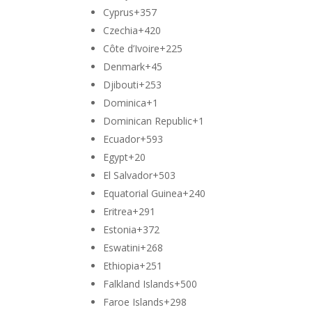
Cyprus
+357
Czechia
+420
Côte d’Ivoire
+225
Denmark
+45
Djibouti
+253
Dominica
+1
Dominican Republic
+1
Ecuador
+593
Egypt
+20
El Salvador
+503
Equatorial Guinea
+240
Eritrea
+291
Estonia
+372
Eswatini
+268
Ethiopia
+251
Falkland Islands
+500
Faroe Islands
+298