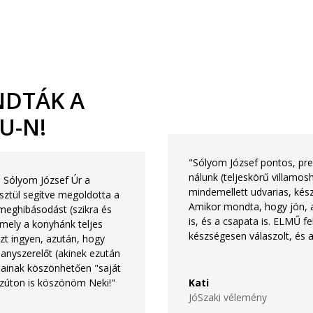
DTÁK A
U-N!
"Sólyom József pontos, pre
nálunk (teljeskörű villamosh
. Sólyom József Úr a
mindemellett udvarias, kés
sztül segítve megoldotta a
Amikor mondta, hogy jön, ak
meghibásodást (szikra és
is, és a csapata is. ELMŰ fe
mely a konyhánk teljes
készségesen válaszolt, és a
zt ingyen, azután, hogy
anyszerelőt (akinek ezután
ásainak köszönhetően "saját
zúton is köszönöm Neki!"
Kati
JóSzaki vélemény