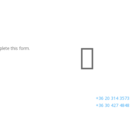

lete this form.
Telefon
+36 20 314 3573
+36 30 427 4848