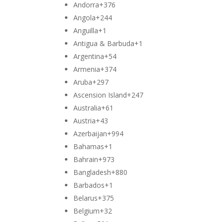
Andorra
+376
Angola
+244
Anguilla
+1
Antigua & Barbuda
+1
Argentina
+54
Armenia
+374
Aruba
+297
Ascension Island
+247
Australia
+61
Austria
+43
Azerbaijan
+994
Bahamas
+1
Bahrain
+973
Bangladesh
+880
Barbados
+1
Belarus
+375
Belgium
+32