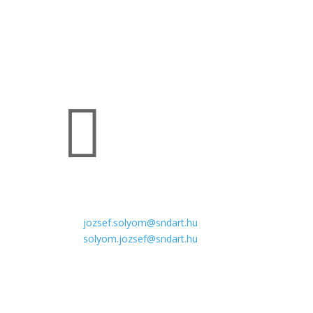

Email
jozsef.solyom@sndart.hu
solyom.jozsef@sndart.hu