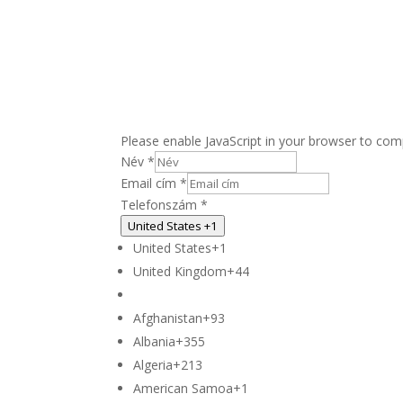
Please enable JavaScript in your browser to comp
Név
*
Email cím
*
cím
Telefonszám
*
cím
United States +1
*
United States
+1
United Kingdom
+44
Afghanistan
+93
Albania
+355
Algeria
+213
American Samoa
+1