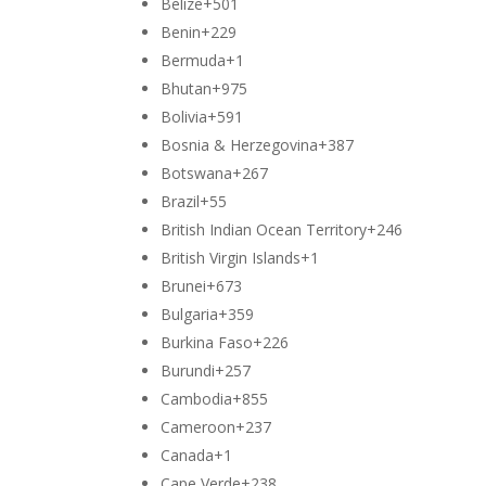
Belize
+501
Benin
+229
Bermuda
+1
Bhutan
+975
Bolivia
+591
Bosnia & Herzegovina
+387
Botswana
+267
Brazil
+55
British Indian Ocean Territory
+246
British Virgin Islands
+1
Brunei
+673
Bulgaria
+359
Burkina Faso
+226
Burundi
+257
Cambodia
+855
Cameroon
+237
Canada
+1
Cape Verde
+238