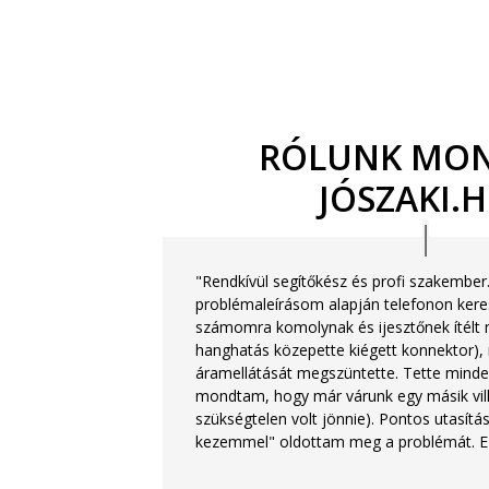
RÓLUNK MON
JÓSZAKI.H
"Rendkívül segítőkész és profi szakember
problémaleírásom alapján telefonon kere
számomra komolynak és ijesztőnek ítélt 
hanghatás közepette kiégett konnektor), 
áramellátását megszüntette. Tette minde
mondtam, hogy már várunk egy másik vill
szükségtelen volt jönnie). Pontos utasít
kezemmel" oldottam meg a problémát. E