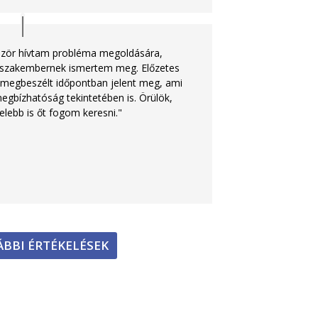
őször hívtam probléma megoldására,
z szakembernek ismertem meg. Előzetes
a megbeszélt időpontban jelent meg, ami
egbízhatóság tekintetében is. Örülök,
lebb is őt fogom keresni."
BBI ÉRTÉKELÉSEK