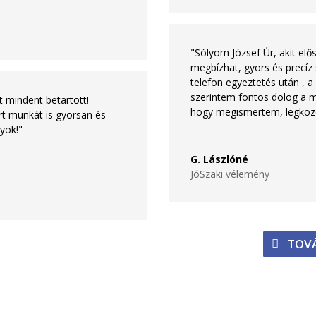
"Sólyom József Úr, akit el
megbízhat, gyors és precí
telefon egyeztetés után , 
szerintem fontos dolog a m
t mindent betartott!
hogy megismertem, legköze
t munkát is gyorsan és
yok!"
G. Lászlóné
JóSzaki vélemény
TOVÁ