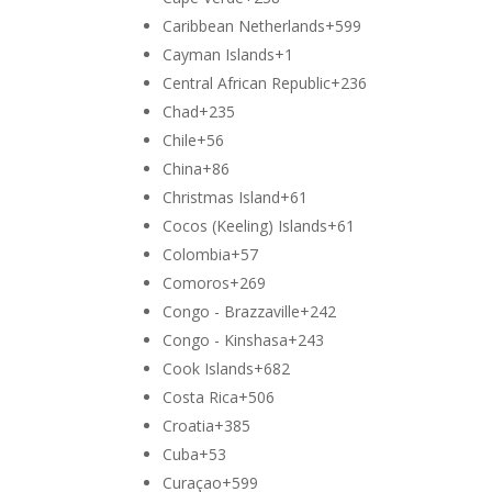
Caribbean Netherlands
+599
Cayman Islands
+1
Central African Republic
+236
Chad
+235
Chile
+56
China
+86
Christmas Island
+61
Cocos (Keeling) Islands
+61
Colombia
+57
Comoros
+269
Congo - Brazzaville
+242
Congo - Kinshasa
+243
Cook Islands
+682
Costa Rica
+506
Croatia
+385
Cuba
+53
Curaçao
+599